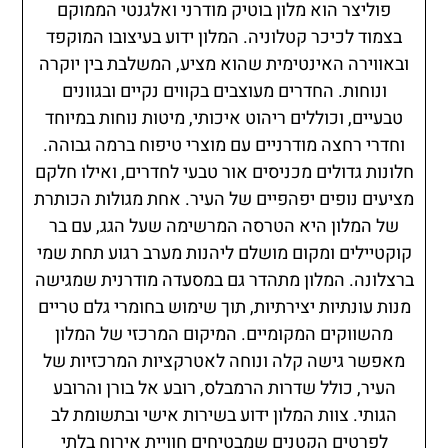
פוליצר הוא מלון בוטיק מודרני ואלגנטי הממוקם
בצמוד לכיכר קטלוניה. המלון ידוע בעיצובו המוקפד
ובאווירה האינטימית שהוא מציע, המשלבת בין יוקרה
ונוחות. החדרים מעוצבים בקווים נקיים ובגוונים
טבעיים, וכוללים ריהוט איכותי, מיטות נוחות במיוחד
וחדרי רחצה מודרניים עם מוצרי טיפוח ברמה גבוהה.
חלונות גדולים מכניסים אור טבעי לחדרים, ואילו חלקם
מציעים נופים יפהפיים של העיר. אחת מגולות הכותרת
של המלון היא הטרסה המרשימה שעל הגג, עם בר
קוקטיילים ומקום מושלם ליהנות מערב רגוע תחת שמי
ברצלונה. המלון מתהדר גם במסעדה מודרנית שמגישה
מנות עונתיות יצירתיות, תוך שימוש בחומרי גלם טריים
מהשווקים המקומיים. המיקום המרכזי של המלון
מאפשר גישה קלה ונוחה לאטרקציות המרכזיות של
העיר, כולל שדרות הרמבלס, רובע אל בורן והרובע
הגותי. צוות המלון ידוע בשירות אישי ובתשומת לב
לפרטים הקטנים שמבטיחים חוויית אירוח בלתי