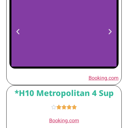
45 Times
Booking.com
Barcelona Hotel
H10 Metropolitan 4 Sup*





Booking.com