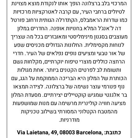
המרכזי בלב ברצלונה הופך אותו לנקודת מוצא מצוינת
לטיולים ברחבי העיר, עם קרבה לאטרקציות מרכזיות
כמו שדרות הראמבלס, הקתדרלה הגותית ורחוב פורטל
דה ל’אנג'ל המלא בחנויות אופנה. החדרים במלון
מעוצבים בסגנון מינימליסטי ומאובזרים בכל מה שצריך
לנוחות מקסימלית. החלונות הגדולים מכניסים שפע
של אור טבעי ומציעים נופים נפלאים של העיר. חדרי
הרחצה כוללים מוצרי טיפוח יוקרתיים, מקלחות גשם
ותשומת לב לפרטים הקטנים ביותר. אחת מגולות
הכותרת של המלון היא הבריכה הממוקמת על הגג, עם
נוף פנורמי עוצר נשימה של ברצלונה. לצידה תמצאו
בר אלגנטי שמגיש קוקטיילים יצירתיים. מסעדת המלון
מציעה חוויה קולינרית מרשימה עם מנות שמושפעות
מהמטבח הקטלוני המסורתי בשילוב טכניקות
מודרניות.
כתובת: Via Laietana, 49, 08003 Barcelona,