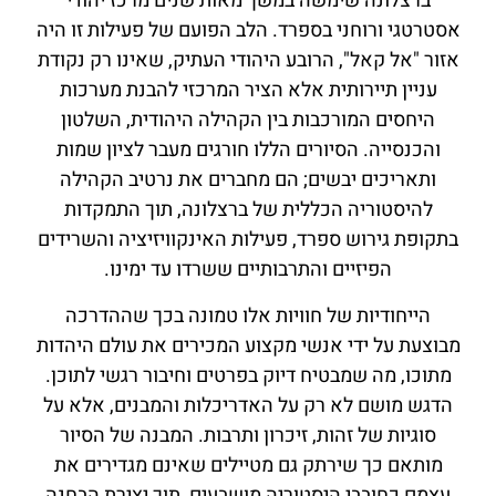
ברצלונה שימשה במשך מאות שנים מרכז יהודי
אסטרטגי ורוחני בספרד. הלב הפועם של פעילות זו היה
אזור "אל קאל", הרובע היהודי העתיק, שאינו רק נקודת
עניין תיירותית אלא הציר המרכזי להבנת מערכות
היחסים המורכבות בין הקהילה היהודית, השלטון
והכנסייה. הסיורים הללו חורגים מעבר לציון שמות
ותאריכים יבשים; הם מחברים את נרטיב הקהילה
להיסטוריה הכללית של ברצלונה, תוך התמקדות
בתקופת גירוש ספרד, פעילות האינקוויזיציה והשרידים
הפיזיים והתרבותיים ששרדו עד ימינו.
הייחודיות של חוויות אלו טמונה בכך שההדרכה
מבוצעת על ידי אנשי מקצוע המכירים את עולם היהדות
מתוכו, מה שמבטיח דיוק בפרטים וחיבור רגשי לתוכן.
הדגש מושם לא רק על האדריכלות והמבנים, אלא על
סוגיות של זהות, זיכרון ותרבות. המבנה של הסיור
מותאם כך שירתק גם מטיילים שאינם מגדירים את
עצמם כחובבי היסטוריה מושבעים, תוך יצירת הבחנה