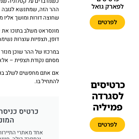
כשמדברים על קטלוניה שמ
לפארק גואל
שחוצה דורות ומושך אליו מי
לפרטים
מונסראט משלב בתוכו את כל
דופן, תצפיות עוצרות נשימ
במרכזו של ההר שוכן מנזר 
מסתם נקודת תצפית – אלא ח
אם אתם מחפשים לשלב בטיו
להתחיל בו.
כרטיסים
לסגרדה
פמיליה
כרטיס כניסה 
המונ
לפרטים
אחד מאתרי התיירות