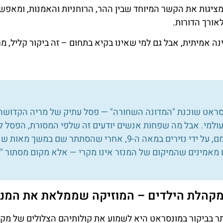
מתחלפות מציגות את הקשר המיוחד שבין ההר, הרוחניות והאמנ
לעולמם של אמ
אן פנינה אמיתית, אבל גם למי שאינו בקיא בתחום – זה ביקור קל
נטסראט שוכנת "המדונה השחורה" — פסל עתיק של מריה הקדוש
ם עולמי. אבל מה שפחות אנשים יודעים זה שלפי המסורת, הפ
די נזירים במאה ה-9, אחרי שהסתתר שם במשך מאות שנים מפני פלישות
רבים מאמינים שהמיקום של המנזר אינו מקרי — אלא מקום מסתו
 מקהלת הילדים – המוזיקה שממלאת את המ
ביותר בביקור במונסראט היא לשמוע את קולותיהם הצלולים ש