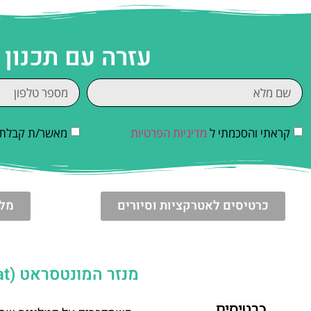
עזרה עם תכנון
קראתי והסכמתי ל
מדיניות הפרטיות
מאשר/ת קבלת די
כרטיסים לאטרקציות וסיורים
מלו
מנזר המונטסראט (Montserrat) בברצלונה: כרטיס כניסה למוזיאון ולמנזר
כרטיסים