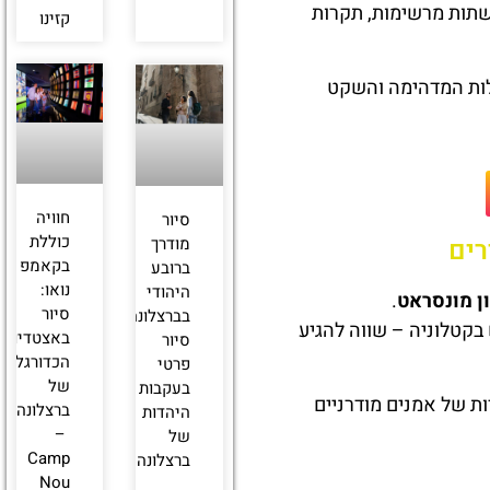
קשתות מרשימות, תקרות
קזינו
לות המדהימה והשקט
חוויה
סיור
כוללת
רים
מודרך
בקאמפ
ברובע
נואו:
היהודי
ן מונסראט
.
סיור
בברצלונה:
קטלוניה – שווה להגיע
באצטדיון
סיור
הכדורגל
פרטי
של
בעקבות
ות של אמנים מודרניים
ברצלונה
היהדות
–
של
Camp
ברצלונה
Nou