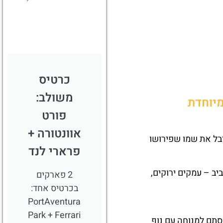
לחצו
פה!
כרטיס
משולב:
מיוחדת
פורט
אוונטורה +
בל את שמו שפירושו
פרארי לנד
ב – עמקים ירוקים,
2 פארקים
בכרטיס אחד:
PortAventura
Park + Ferrari
סתם למנוחה עם נוף