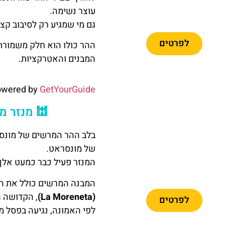
לרכבל
עוצר נשימה.
ברצלונה
גם מי שמגיע רק לסיבוב קצ
לפרטים
ההר כולו הוא חלק משמורת
המבנים והאטרקציות.
owered by
GetYourGuide
מומלץ
🕍 מנזר מ
בלב ההר המרשים של מונסר
כרטיסיים
של מונסראט.
לפארק פורט
המנזר פעיל כבר כמעט אלף 
אוונטורה +
פרארי לנד
המבנה המרשים כולל את הב
(La Moreneta)
, הקדושה ה
לפרטים
לפי האמונה, נגיעה בפסל מ