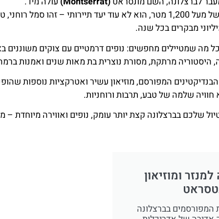
עבר לברצלונה, השם מונסראט
(Montserrat)
עולה מיד.
ההר הזה, שמתנשא לגובה של מעל 1,200 מטר, הוא לא עוד יעד תיירותי – זהו סמל
ליוני מבקרים בכל שנה.
 מה שמטיילים מחפשים: נופים דרמטיים עם צוקים משוננים בצור
ה, היסטוריה מרתקת, מסורת נוצרית בת מאות שנים ואמנות ברמה
הבנדיקטינים המפורסם, מוזיאון עשיר ואטרקציות נוספות שהופ
וויה שלמה של טבע, תרבות ורוחניות.
ל שלכם בברצלונה קצת יותר עומק, נופים ואווירה מיוחדת – מ
למנזר ומוזיאון
טסראט
 המפורסמים בברצלונה