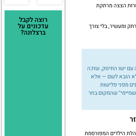
בנוסף, תערוכות 
רוצה לקבל
עדכונים על
חובבי אמנות ימצאו כ
ברצלונה?
הידעת? בתוך מנזר מו
למעמד של קדושה וש
נמצא במערה בהרים עצמם, על י
מוסלמיות. עד היום, 

אחת החוויות המרגשות 