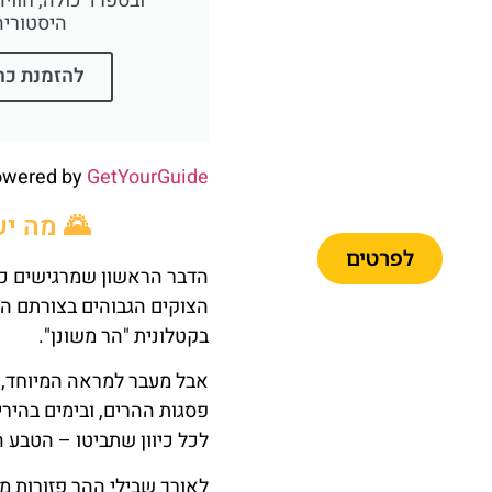
ובספרד כולה, חווי
היסטוריה
להזמנת כר
כרטיסים
לאוטובוס
owered by
GetYourGuide
התיירים
🌄 מה יש
לפרטים
הדבר הראשון שמרגישים כש
הצוקים הגבוהים בצורתם ה
בקטלונית "הר משונן".
אבל מעבר למראה המיוחד, מ
פסגות ההרים, ובימים בהירי
לכל כיוון שתביטו – הטבע 
כרטיסים
לאורך שבילי ההר פזורות מ