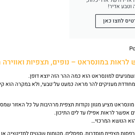
ה אדירה של אדריכלות,
 וטבע אדיר!
טיס לחצו כאן
P
 לראות במונסראט – נופים, תצפיות ואווירה 
מגיעים למונסראט הוא כמה ההר הזה יוצא דופן.
מחודדת מעניקים להר מראה כמעט על־טבעי, ולא במקרה הוא קי
ונסראט מציע מגוון נקודות תצפית מרהיבות על כל האזור שמסבי
ם אפשר לראות אפילו עד לים התיכון.
הוא הנושא המרכזי…
רפסות תצפית מוסדרות, ספסלים, מקומות שקטים למדיטציה או 