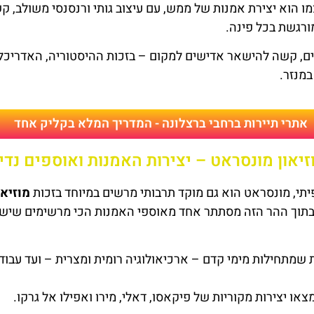
ו הוא יצירת אמנות של ממש, עם עיצוב גותי ורנסנסי משולב, 
ורגשת בכל פינה.
ם, קשה להישאר אדישים למקום – בזכות ההיסטוריה, האדריכ
מנזר.
אתרי תיירות ברחבי ברצלונה - המדריך המלא בקליק אחד
וזיאון מונסראט – יצירות האמנות ואוספים נדי
יתי, מונסראט הוא גם מוקד תרבותי מרשים במיוחד בזכות
מוזיאו
בתוך ההר הזה מסתתר אחד מאוספי האמנות הכי מרשימים שיש ב
ות שמתחילות מימי קדם – ארכיאולוגיה רומית ומצרית – ועד עבוד
ו יצירות מקוריות של פיקאסו, דאלי, מירו ואפילו אל גרקו.