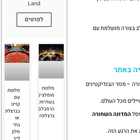
Land
לפרטים
לב בצורה מושלמת עם
יה באתר
יה – מנזר הבנדיקטינים
מלונות
מלונות
מומלצים
עם
יילים מכל העולם.
בשדרות
קזינו
הרמבלס
בברצלונה
פסל
המדונה השחורה
ברצלונה
או
בתי
 את הרגע הזה.
מלון
ליד