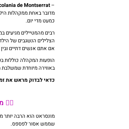
colania de Montserrat
–
מדובר באחת ממקהלות הילד
כמעט מדי יום.
רבים מהמטיילים מגיעים ב
הצלילים הנשגבים של הילד
אם אתם אנשים דתיים ובין 
הופעות המקהלה כוללות בעיק
באווירה מיוחדת שמשלבת ת
כדאי לבדוק מראש את זמנ
🚶‍♂️
מונסראט הוא הרבה יותר ממ
שממש אסור לפספס.