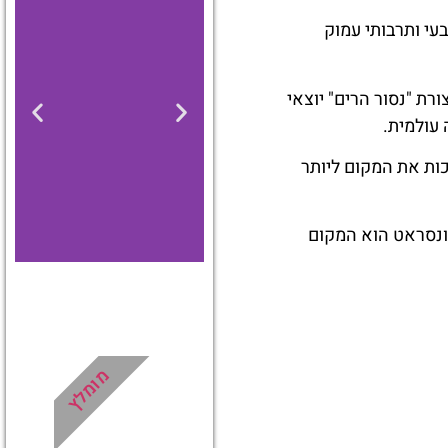
 רוחני, טבעי ותרבותי עמוק
ת "נסור הרים" יוצאי
 עולמית.
כות את המקום ליותר
ונסראט הוא המקום
מלונות
מציאת
מומלץ
מלון
מומלץ?