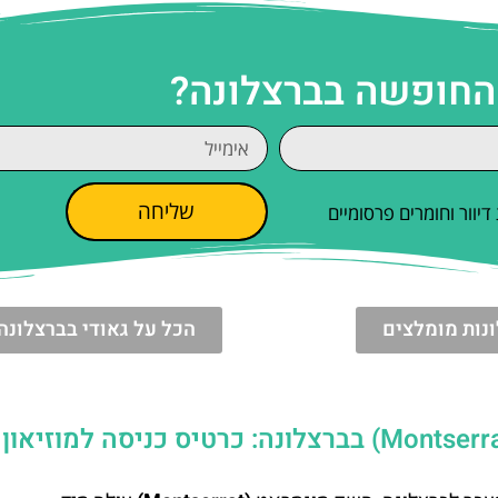
 החופשה בברצלונה?
שליחה
וור וחומרים פרסומיים
נות מומלצים
הכל על גאודי בברצלונה