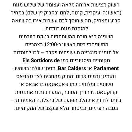
השוק מציעות ארוחה מלאה ועצומה של שלוש מנות
(ראשונה, עיקרית, קינוח, לחם ובקבוק יין שלם) במחיר
קבוע ומצחיק, מה שחוסך לכם עשרות אירו בהשוואה
להזמנת מנות בודדות.
השנייה היא חובת ההשתתפות בטקס הוורמוט
המשפחתי ביום ראשון ב-12:00 בצהריים.
אל תזמינו סנגרייה תעשייתית ויקרה – לכו למוסדות
מקומיים היסטוריים כמו
Els Sortidors de
Parlament
או
Bar Calders
, תפסו שולחן בשמש,
והזמינו ורמוט אדום ומתוק מהחבית לצד טאפאס
פשוטים ומלוחים כמו פאטאטאס בראבאס או
קרוקטאס. זו הדרך הטובה, המעודכנת והאותנטית
ביותר לחוות את הלב הפועם של ברצלונה האמיתית –
בגובה העיניים, בביטחון מלא ובקצב של המקומיים.