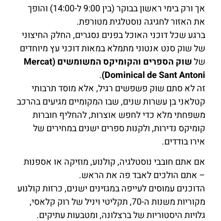
אך ורק בימי ראשון בבוקר (בין 9:00 ל-14:00) והופך
את האזור לחגיגה נוסטלגית מטורפת.
ברגע שכל דוכני האוכל בפנים נסגרים, החלק החיצוני
של שוק סנט אנטוני מתמלא במאות דוכני עץ מיוחדים
של
שוק הספרים והקומיקס המשומשים (Mercat
.
Dominical de Sant Antoni)
זה לא סתם שוק פשפשים רגיל, אלא מוסד תרבותי
קטלאני בן עשרות שנים, שבו המקומיים מגיעים בהרכב
משפחתי מלא כדי לחפש אוצרות, להחליף חוברות
קומיקס נדירות, ולקנות ספרים ישנים במחירים של
אירו בודדים.
אם אתם חובבי נוסטלגיה, קולנוע, מוזיקה או אספנות
– אתם הולכים לאבד פה את הראש.
הדוכנים עמוסים לעייפה במגזינים ישנים, כרזות קולנוע
מקוריות משנות ה-70, תקליטי ויניל של רוק קלאסי,
גלויות היסטוריות של ברצלונה, ומטבעות עתיקים.