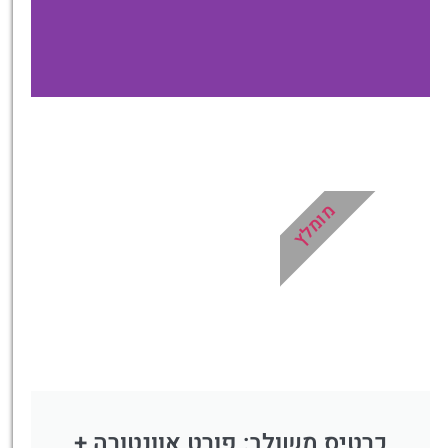
מלונות
מציאת מלון
מומלץ?
מומלץ
לחצו
פה!
כרטיס משולב: פורט אוונטורה +