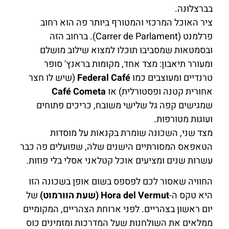
בברצלונה.
ציר האוכל המרכזי והמטורף ביותר פה הוא רחוב
פרלמנט (Carrer de Parlament). ברחוב הזה
ובסמטאות שמסביבו תוכלו למצוא שילוב מושלם
ומעורר תיאבון: מצד אחד, מקומות בראנץ' סופר
טרנדיים ומעוצבים כמו
Federal Café
(שיש לו חצר
אחורית קטנה ופסטורלית) או
Café Cometa
שמגישים קפה גל שלישי משובח, כריכים פתוחים
ועוגות מטורפות.
מצד שני, השכונה שומרת בקנאות על מוסדות
הטאפאס המסורתיים הישנים שלה, שפועלים פה כבר
עשרות שנים ומציעים אוכל קטלאני אסלי בלי פוזות.
החוויה שאסור לכם לפספס בשום אופן בשכונה הזו
היא טקס ה-
Hora del Vermut (שעת הוורמוט)
של
יום ראשון בצהריים. לפני ארוחת הצהריים, המקומיים
ממלאים את השולחנות שעל המדרכות ומזמינים כוס