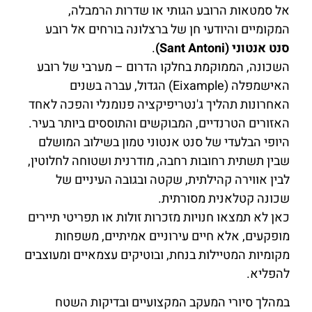
אל סמטאות הרובע הגותי או שדרות הרמבלה,
המקומיים והיודעי חן של ברצלונה בורחים אל רובע
סנט אנטוני (Sant Antoni)
.
השכונה, הממוקמת בחלקו הדרום – מערבי של רובע
האישמפלה (Eixample) הגדול, עברה בשנים
האחרונות תהליך ג'נטריפיקציה פנומנלי והפכה לאחד
האזורים הטרנדיים, המבוקשים והתוססים ביותר בעיר.
היופי הבלעדי של סנט אנטוני טמון בשילוב המושלם
שבין תשתית רחובות רחבה, מודרנית ושטוחה לחלוטין,
לבין אווירה קהילתית, שקטה ובגובה העיניים של
שכונה קטלאנית מסורתית.
כאן לא תמצאו חנויות מזכרות זולות או תפריטי תיירים
מופקעים, אלא חיים עירוניים אמיתיים, משפחות
מקומיות המטיילות בנחת, ובוטיקים עצמאיים ומעוצבים
להפליא.
במהלך סיורי המעקב המקצועיים ובדיקות השטח