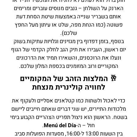
חוק ברזל הוא לעולם לא להניח את המכשיר הנייד או
הארנק על השולחן – גנבים מנוסים עוברים ומרימים
אותם בשבריר שנייה באמצעות שיטת הסחת דעת
פשוטה (כמו הנחת מפה, שלט או עיתון מעל החפץ
שלכם).
בנוסף, בזמן דפדוף בין מגזינים וגלויות עתיקות בשוק
יום ראשון, העבירו את תיק הגב לחלק הקדמי של הגוף
ונעלו את הרוכסנים, והשאירו תמיד את הדרכונים
המקוריים ורוב המזומנים בכספת המלון שלכם.
🥂 המלצות הזהב של המקומיים
לחוויה קולינרית מנצחת
כדי לאכול ולשתות כמו קטלאנים אסליים ולעקוף את
מלכודות התיירים, יש שני דברים שאתם חייבים ליישם
בשטח. הראשון הוא ניצול תפריט הצהריים הקבוע בימי
חול – ה-
Menú del Día
.
בין השעות 13:00 ל-16:00, מסעדות הפועלות סביב