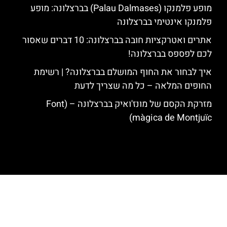
מופע פלמנקו (Palau Dalmases) בברצלונה: מופע
פלמנקו אינטימי בברצלונה
אתרים ואטרקציות חובה בברצלונה: 10 דברים שאסור
לכם לפספס בברצלונה!
איך לבחור את החוף המושלם בברצלונה? | רשימת
החופים המלאה – כל מה שצריך לדעת
מזרקת הקסם של מונז'ואיק בברצלונה – (Font
màgica de Montjuïc)
האתר הינו אתר המלצות מטיילים לגאודי, ברצלונה והסביבה © כל הזכויות
שמורות לסוכנות TRAVELERS.CO.IL
מדיניות פרטיות