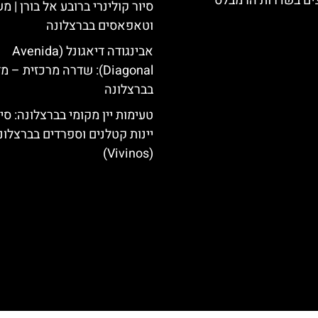
צים בשדרות הרמבלס
סיור קולינרי ברובע אל בורן | 
וטאפאסים בברצלונה
אבינגודה דיאגונל (Avenida
Diagonal): שדרה מרכזית – 
בברצלונה
טעימות יין מקומי בברצלונה: סיו
יינות קטלנים וספרדים בברצלונ
(Vivinos)