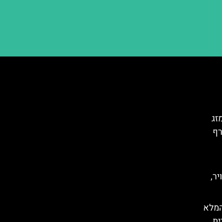
זג
רף
יר,
המלא
ית