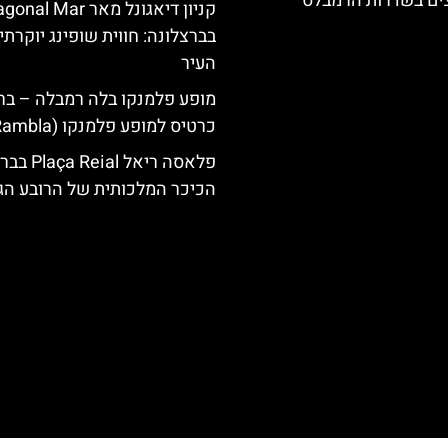
צים בשדרות הרמבלס
קניון דיאגונל מאר al Mar
בברצלונה: חווית שופינג יוקרתי
העיר
מופע פלמנקו בלה רמבלה – ברצ
כרטיס למופע פלמנקו (La Rambla)
פלאסה ריאל al
הכיכר המלכותית של הרובע הגו