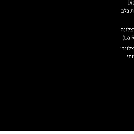
Diagon
ת בלב
לונה:
Plaça Rei בברצלונה:
תי