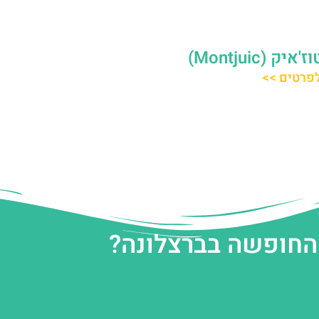
 (Montjuic)
פרטים >>
 החופשה בברצלונה?