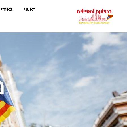
לתוכן
ראשי
גאודי
מ