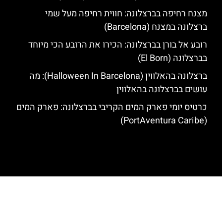
מצנח רחיפה בברצלונה: חווית רחיפה מעל שמי
ברצלונה במצנח (Barcelona)
רובע אל בורן בברצלונה: הכירו את הרובע הכי מיוחד
בברצלונה (El Born)
ברצלונה בהאלווין (Halloween In Barcelona): מה
עושים בברצלונה בהאלווין
כרטיס יומי פארק המים הקריבי בברצלונה: פארק המים
(PortAventura Caribe)
האתר הינו אתר המלצות מטיילים לגאודי, ברצלונה והסביבה © כל הזכויות
שמורות לסוכנות TRAVELERS.CO.IL