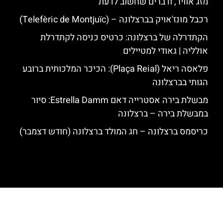
מזג אוויר, ודברים שחשוב לדעת
רכבל מונז'אויק בברצלונה – (Telefèric de Montjuïc)
הקתדרלה של ברצלונה: כרטיס כניסה לקתדרלת
אולליה | גאודי למטיילים
פלאסה ריאל (Plaça Reial): הכיכר המלכותית ברובע
הגותי בברצלונה
מבשלת בירה אסטרייה דאם Estrella Damm: סיור
במבשלת בירה – ברצלונה
כריסמס ברצלונה – חג המולד ברצלונה (חודש דצמבר)
האתר הינו אתר המלצות מטיילים לגאודי, ברצלונה והסביבה © כל הזכויות
שמורות לסוכנות TRAVELERS.CO.IL