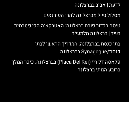
לדעת | אביב בברצלונה
מסלול טיול מברצלונה להרי הפירנאים
טיסה בכדור פורח ברצלונה: האטרקציה הכי פנורמית
בעיר | ברצלונה מלמעלה
בתי כנסת בברצלונה: המדריך הראשי לבתי
כנסת/Synagogue בברצלונה
פלאסה דל ריי (Placa Del Rei) בברצלונה: כיכר המלך
ברובע הגותי ברצלונה
האתר הינו אתר המלצות מטיילים לגאודי, ברצלונה והסביבה © כל הזכויות
שמורות לסוכנות TRAVELERS.CO.IL