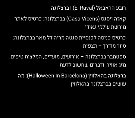
רובע הראבאל (El Raval) | ברצלונה
קאזה ויסנס (Casa Vicens) בברצלונה: כרטיס לאתר
מורשת עולמי גאודי
כרטיס כניסה לכנסיית סנטה מריה דל מאר בברצלונה:
סיור מודרך + תצפית
ספטמבר בברצלונה – אירועים, מועדים, המלצות טיפים,
מזג אוויר, ודברים שחשוב לדעת
ברצלונה בהאלווין (Halloween In Barcelona): מה
עושים בברצלונה בהאלווין
האתר הינו אתר המלצות מטיילים לגאודי, ברצלונה והסביבה © כל הזכויות
שמורות לסוכנות TRAVELERS.CO.IL