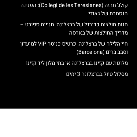
קולג' תרזה (Collegi de les Teresianes): הפנינה
הנסתרת של גאודי
חנות חולצות כדורגל של ברצלונה: חנויות ספורט –
מדריך החולצות של בארסה
חיי הלילה של ברצלונה: כרטיס כניסה VIP למועדון
וסבב ברים (Barcelona)
מלונות עם קזינו בברצלונה או בתי מלון ליד קזינו
מסלול טיול בברצלונה 3 ימים
האתר הינו אתר המלצות מטיילים לגאודי, ברצלונה והסביבה © כל הזכויות
שמורות לסוכנות TRAVELERS.CO.IL