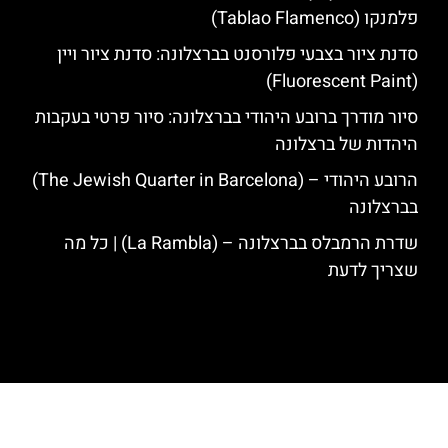
פלמנקו (Tablao Flamenco)
סדנת ציור בצבעי פלורסנט בברצלונה: סדנת ציור ויין
(Fluorescent Paint)
סיור מודרך ברובע היהודי בברצלונה: סיור פרטי בעקבות
היהדות של ברצלונה
הרובע היהודי – (The Jewish Quarter in Barcelona)
בברצלונה
שדרת הרמבלס בברצלונה – (La Rambla) | כל מה
שצריך לדעת
האתר הינו אתר המלצות מטיילים לגאודי, ברצלונה והסביבה © כל הזכויות
שמורות לסוכנות TRAVELERS.CO.IL