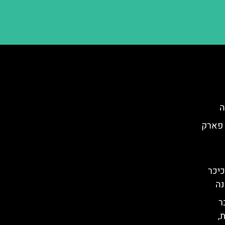
ה
 פארק
Plaça Rei): הכיכר
נה
 דצמבר
,