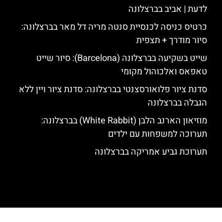
לדעת | אביב בברצלונה
כרטיס כניסה לכנסיית סנטה מריה דל מאר בברצלונה:
סיור מודרך + תצפית
שייט בשקיעה בברצלונה (Barcelona): סיור שייט
טאפאס ואלכוהול מקומי
סדנת ציור פלואורסצנטי בברצלונה: סדנת ציור ויין ללא
הגבלה בברצלונה
מוזיאון הארנב הלבן (White Rabbit) בברצלונה:
תערוכה למשפחות עם ילדים
תערוכת גביע אמריקה בברצלונה
האתר הינו אתר המלצות מטיילים לגאודי, ברצלונה והסביבה © כל הזכויות