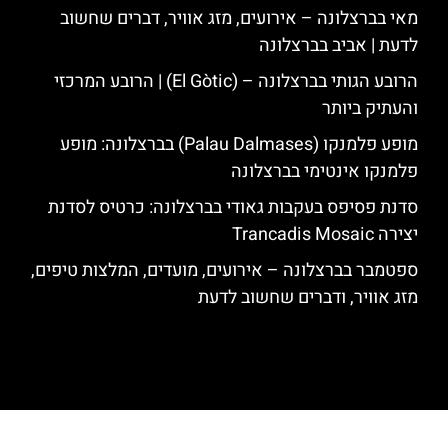
מאי בברצלונה – אירועים, מזג אוויר, דברים שחשוב
לדעת | אביב בברצלונה
הרובע הגותי בברצלונה – (El Gòtic) | הרובע המרכזי
והעתיק ביותר
מופע פלמנקו (Palau Dalmases) בברצלונה: מופע
פלמנקו אינטימי בברצלונה
סדנת פסיפס בעקבות גאודי בברצלונה: כרטיס לסדנת
יצירה Trancadis Mosaic
ספטמבר בברצלונה – אירועים, מועדים, המלצות טיפים,
מזג אוויר, ודברים שחשוב לדעת
האתר הינו אתר המלצות מטיילים לגאודי, ברצלונה והסביבה © כל הזכויות