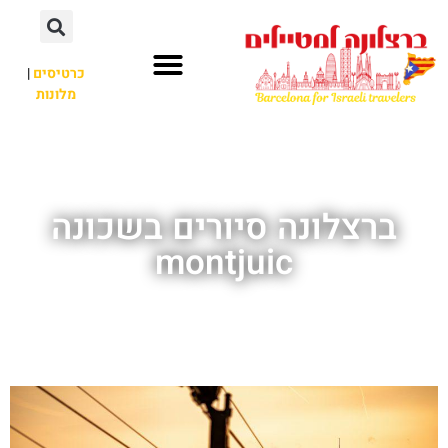
לתוכן
כרטיסים
|
מלונות
חשוב לדעת
אתרי תיירות
לא רק ברצלונה
ברצלונה סיורים בשכונה
montjuic