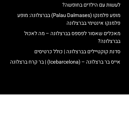
לעשות עם הילדים בחופשה?
מופע פלמנקו (Palau Dalmases) בברצלונה: מופע
פלמנקו אינטימי בברצלונה
מאכלים שאסור לפספס בברצלונה – מה לאכול
בברצלונה?
סדנת קוקטיילים בברצלונה | כולל כרטיסים
אייס בר ברצלונה – (‪Icebarcelona‬) | בר קרח ברצלונה
האתר הינו אתר המלצות מטיילים לגאודי, ברצלונה והסביבה © כל הזכויות
שמורות לסוכנות TRAVELERS.CO.IL
מדיניות פרטיות