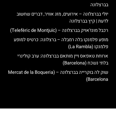
בברצלונה
יולי בברצלונה – אירועים, מזג אוויר, דברים שחשוב
לדעת | קיץ בברצלונה
רכבל מונז'אויק בברצלונה – (Telefèric de Montjuïc)
מופע פלמנקו בלה רמבלה – ברצלונה: כרטיס למופע
פלמנקו (La Rambla)
ארוחת טאפאס ויין מותאם בברצלונה: ערב קולינרי
בלתי נשכח (Barcelona)
שוק לה בוקרייה בברצלונה – (Mercat de la Boqueria
Barcelona)
האתר הינו אתר המלצות מטיילים לגאודי, ברצלונה והסביבה © כל הזכויות