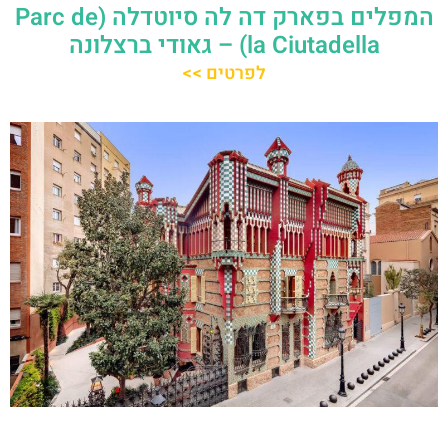
המפלים בפארק דה לה סיוטדלה (Parc de
la Ciutadella) – גאודי ברצלונה
לפרטים >>