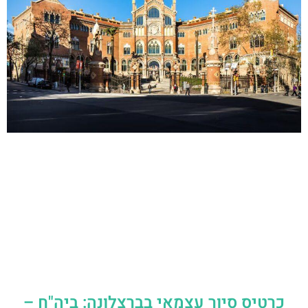
כרטיס סיור עצמאי בברצלונה: ביה"ח –