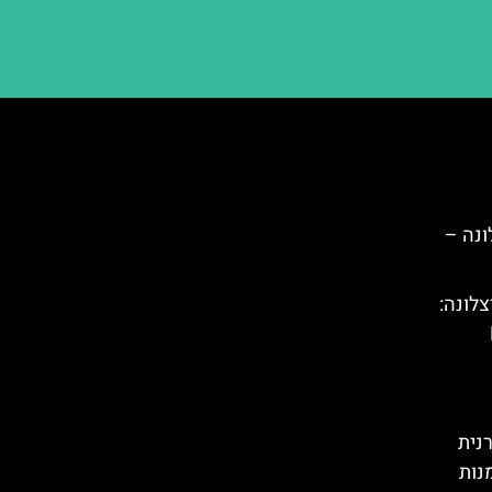
נה –
צלונה:
רנית
נות