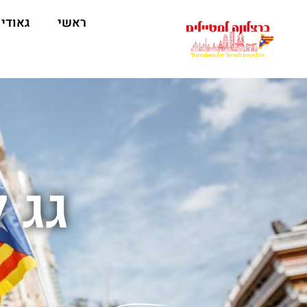
לתוכן
ראשי
גאודי
גג 