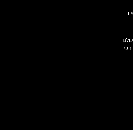
ור
ושלם
הכי