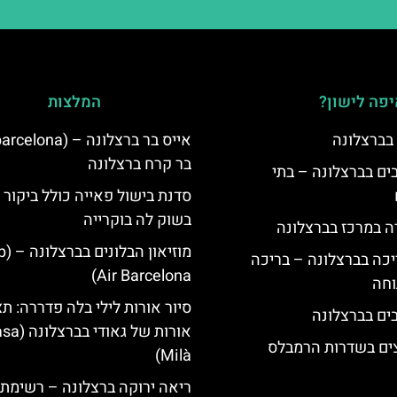
פה לישון?
המלצות
 בברצלונה
בר קרח ברצלונה
 5 כוכבים בברצלונה – בתי
סדנת בישול פאייה כולל ביקור 
בשוק לה בוקרייה
ה במרכז בברצלונה
מוזיאון
יכה בברצלונה – בריכה
Air Barcelona)
וחה
סיור אורות לילי בלה פדררה: תצ
אורות של גאודי ב
צים בשדרות הרמבלס
Milà)
ריאה ירוקה ברצלונה – רשימת 