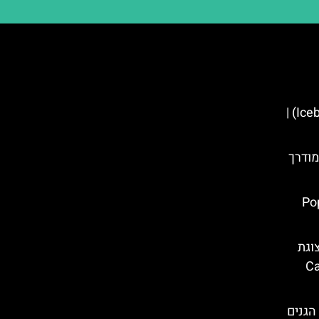
אייס בר ברצלונה – (‪Icebarcelona‬) |
מודרך
 הבלונים בברצלונה – (Pop
וגת
ברצלונה (Casa
הגנים