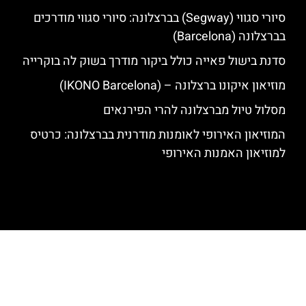
סיורי סגווי (Segway) בברצלונה: סיורי סגווי מודרכים
בברצלונה (Barcelona)
סדנת בישול פאייה כולל ביקור מודרך בשוק לה בוקרייה
מוזיאון איקונו ברצלונה – (IKONO Barcelona)
מסלול טיול מברצלונה להרי הפירנאים
המוזיאון האירופי לאומנות מודרנית בברצלונה: כרטיס
למוזיאון האמנות האירופי
האתר הינו אתר המלצות מטיילים לגאודי, ברצלונה והסביבה © כל הזכויות
שמורות לסוכנות TRAVELERS.CO.IL
מדיניות פרטיות