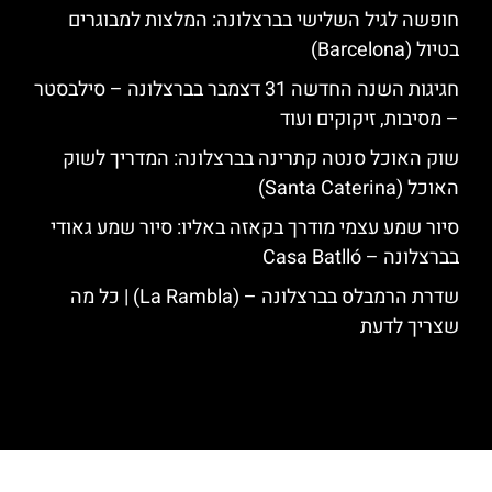
חופשה לגיל השלישי בברצלונה: המלצות למבוגרים
בטיול (Barcelona)
חגיגות השנה החדשה 31 דצמבר בברצלונה – סילבסטר
– מסיבות, זיקוקים ועוד
שוק האוכל סנטה קתרינה בברצלונה: המדריך לשוק
האוכל (Santa Caterina)
סיור שמע עצמי מודרך בקאזה באליו: סיור שמע גאודי
בברצלונה – Casa Batlló
שדרת הרמבלס בברצלונה – (La Rambla) | כל מה
שצריך לדעת
האתר הינו אתר המלצות מטיילים לגאודי, ברצלונה והסביבה © כל הזכויות