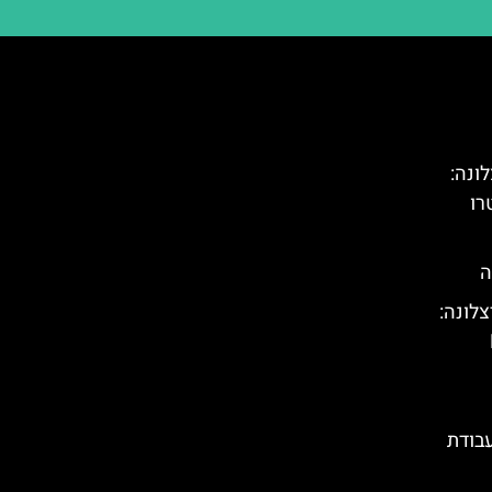
Met) בברצלונה:
רו
ה
צלונה:
 בעבודת