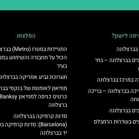
פה לישון?
המלצות
 בברצלונה
התניידות במטרו (ro
הכול על תחבורה והשימוש במט
 5 כוכבים בברצלונה – בתי
בעיר
תערוכת גביע אמריקה בברצלונ
ה במרכז בברצלונה
מוזיאון לאומנות של בנקסי בבר
יכה בברצלונה – בריכה
כרטיס כניסה למוזיאון Banksy
וחה
ברצלונה
סדנת קרמיקה בברצלונה
צים בשדרות הרמבלס
(Barcelona): סדנת קרמיקה
יד בברצלונה