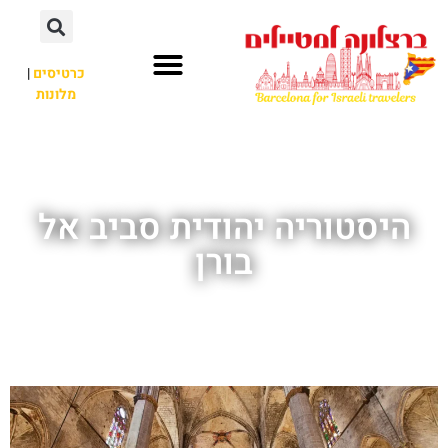
לתוכן
כרטיסים
|
מלונות
חשוב לדעת
אתרי תיירות
לא רק ברצלונה
היסטוריה יהודית סביב אל
בורן