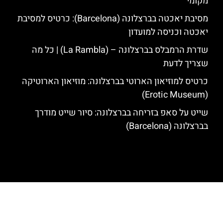
מקומי
מסיבת יאכטה בברצלונה (Barcelona): כרטיס למסיבת
יאכטה וכניסה למועדון
שדרת הרמבלס בברצלונה – (La Rambla) | כל מה
שצריך לדעת
כרטיס למוזיאון הארוטי בברצלונה: מוזיאון הארוטיקה
(Erotic Museum)
שייט על סאפ בזריחה בברצלונה: סיור שייט מודרך
בברצלונה (Barcelona)
האתר הינו אתר המלצות מטיילים לגאודי, ברצלונה והסביבה © כל הזכויות
שמורות לסוכנות TRAVELERS.CO.IL