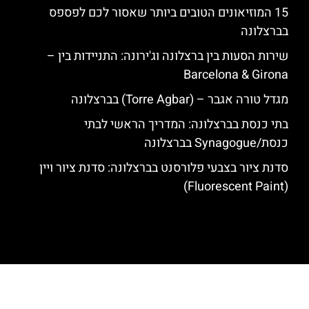
15 המוזיאונים הטובים ביותר שאסור לכם לפספס
בברצלונה
שירות הסעות בין ברצלונה וג'ירונה: התניידות בין –
Barcelona & Girona
מגדל טורה אגבר – (‪Torre Agbar‬) בברצלונה
בתי כנסת בברצלונה: המדריך הראשי לבתי
כנסת/Synagogue בברצלונה
סדנת ציור בצבעי פלורסנט בברצלונה: סדנת ציור ויין
(Fluorescent Paint)
האתר הינו אתר המלצות מטיילים לגאודי, ברצלונה והסביבה © כל הזכויות
שמורות לסוכנות TRAVELERS.CO.IL