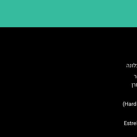
לונה
ר
רן
הארד רוק קפה – (Hard Rock Café)
ה אסטרייה דאם Estrella