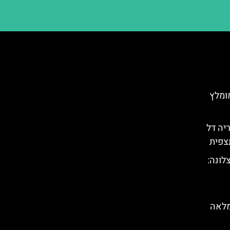
מומלץ
יה דל
תצפית
לונה:
מלאה