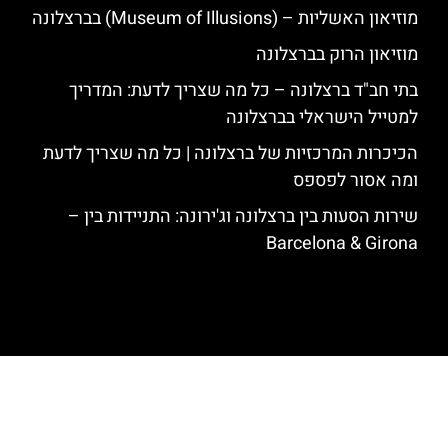
מוזיאון האשליות – (Museum of Illusions) בברצלונה
מוזיאון הרוק בברצלונה
בתי חב"ד ברצלונה – כל מה שצריך לדעת: המדריך
למטייל הישראלי בברצלונה
הכיכרות המרכזיות של ברצלונה | כל מה שצריך לדעת
ומה אסור לפספס
שירות הסעות בין ברצלונה וג'ירונה: התניידות בין –
Barcelona & Girona
האתר הינו אתר המלצות מטיילים לגאודי, ברצלונה והסביבה © כל הזכויות
שמורות לסוכנות TRAVELERS.CO.IL