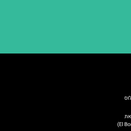
וס
את