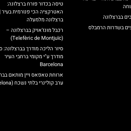
טיסה בכדור פורח ברצלונה:
וחה
האטרקציה הכי פנורמית בעיר |
ברצלונה מלמעלה
צים בשדרות הרמבלס
רכבל מונז'אויק בברצלונה –
(Telefèric de Montjuïc)
סיור הליכה מודרך בברצלונה: סי
מודרך ע"י מקומי ברחבי העיר
Barcelona
ארוחת טאפאס ויין מותאם בברצ
ערב קולינרי בלתי נשכח (Barcelona)