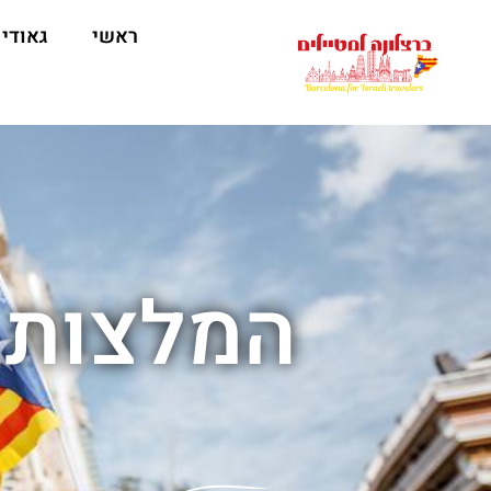
לתוכן
ראשי
גאודי
המלצות ל