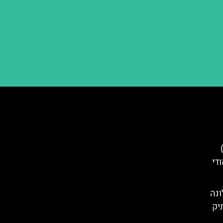
בלסגאורד (Bellesguard)
די
ונה
תיק