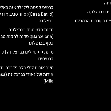
וחה
כרטיס כניסה לילי לקאזה באליו
(Casa Batlló): סיור סביב א
צים בשדרות הרמבלס
ברצלונה
סדנת תכשיטים בברצלונה
(Barcelona): סדנה להכנת ט
כסף בברצלונה
סדנת קוקטיילים בברצלונה | כו
כרטיסים
סיור אורות לילי בלה פדררה: תצ
אורות של גאודי ב
Milà)