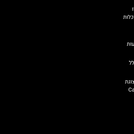
דריכלות
בעות
לל
וגת
ברצלונה (Casa