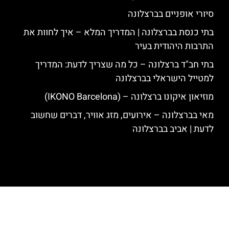
סיורי אופניים בברצלונה
בתי כנסת בברצלונה | המדריך המלא – איך לחוות את
התרבות היהודית בעיר
בתי חב"ד ברצלונה – כל מה שצריך לדעת: המדריך
למטייל הישראלי בברצלונה
מוזיאון איקונו ברצלונה – (IKONO Barcelona)
מאי בברצלונה – אירועים, מזג אוויר, דברים שחשוב
לדעת | אביב בברצלונה
האתר הינו אתר המלצות מטיילים לגאודי, ברצלונה והסביבה © כל הזכויות
שמורות לסוכנות TRAVELERS.CO.IL