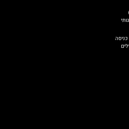
Placa Del Rei)
ותי
כניסה
לים