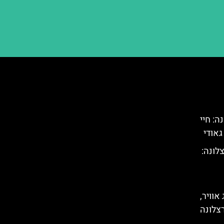
) בברצלונה: חיי
גאודי
לונה:
אוויר,
צלונה