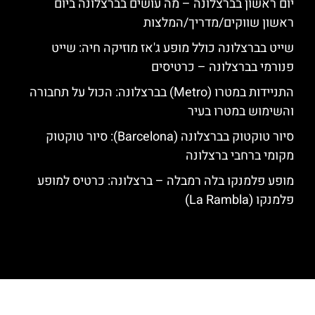
יום ראשון בברצלונה – מה עושים בברצלונה ביום
ראשון שווקים/מדריך/המלצות
שייט בברצלונה כולל מופע ג'אז מוזיקה חיה: שייט
פנורמי בברצלונה – כרטיסים
התניידות במטרו (Metro) בברצלונה: הכול על תחבורה
והשימוש במטרו בעיר
סיור טוקטוק בברצלונה (Barcelona): סיור טוקטוק
מקומי ברחבי ברצלונה
מופע פלמנקו בלה רמבלה – ברצלונה: כרטיס למופע
פלמנקו (La Rambla)
האתר הינו אתר המלצות מטיילים לגאודי, ברצלונה והסביבה © כל הזכויות
שמורות לסוכנות TRAVELERS.CO.IL