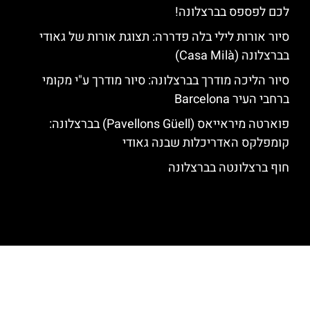
לכם לפספס בברצלונה!
סיור אורות לילי בלה פדררה: תצוגת אורות של גאודי
בברצלונה (Casa Milà)
סיור הליכה מודרך בברצלונה: סיור מודרך ע"י מקומי
ברחבי העיר Barcelona
פוארטה מיראייאס (Pavellons Güell) בברצלונה:
קומפלקס האדריכלות שבנה גאודי
חוף ברצלונטה בברצלונה
האתר הינו אתר המלצות מטיילים לגאודי, ברצלונה והסביבה © כל הזכויות
שמורות לסוכנות TRAVELERS.CO.IL