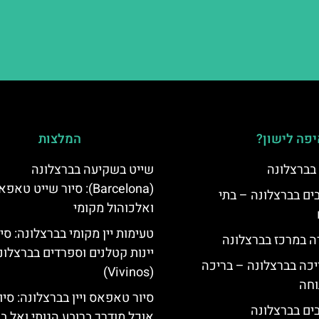
פה לישון?
המלצות
 בברצלונה
שייט בשקיעה בברצלונה
(Barcelona): סיור שייט טאפ
 5 כוכבים בברצלונה – בתי
ואלכוהול מקומי
טעימות יין מקומי בברצלונה: סיו
ה במרכז בברצלונה
יינות קטלנים וספרדים בברצלונ
יכה בברצלונה – בריכה
(Vivinos)
וחה
סיור טאפאס ויין בברצלונה: סיו
אוכל מודרך ברובע הגותי ואל בו