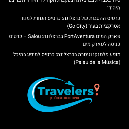
סיור בעברית בברצלונה בעקבות הקהילה היהודית ברובע
היהודי
כרטיס ההטבות של ברצלונה: כרטיס הנחות למגוון
אטרקציות בעיר (Go City)
פארק המים PortAventura בברצלונה: Salou – כרטיס
כניסה לפארק מים
מופע פלמנקו וגיטרה בברצלונה: כרטיס למופע בהיכל
(Palau de la Música)