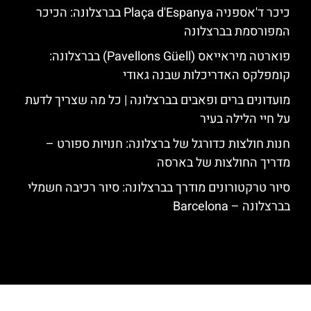
כיכר ד'אספניה Plaça d'Espanya בברצלונה: הכיכר
המפורסמת בברצלונה
פוארטה מיראייאס (Pavellons Güell) בברצלונה:
קומפלקס האדריכלות שבנה גאודי
מועדונים ברים ופאבים בברצלונה | כל מה שצריך לדעת
על חיי הלילה בעיר
חנות חולצות כדורגל של ברצלונה: חנויות ספורט –
מדריך החולצות של בארסה
סיור טרקטורונים מודרך בברצלונה: סיור רכיבה חשמלי
בברצלונה – Barcelona
האתר הינו אתר המלצות מטיילים לגאודי, ברצלונה והסביבה © כל הזכויות