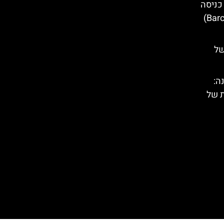
כניסה
של
ה:
ת של