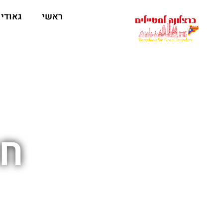
לתוכן
ראשי
גאודי
חו