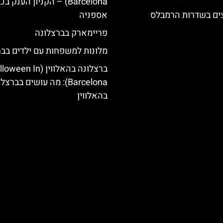
Barcelona) – הקניון הענק ב
צים בשדרות הרמבלס
אספניה
פריימארק בברצלונה
מלונות למשפחות עם ילדים בבר
ברצלונה בהאלווין (een In
Barcelona): מה עושים בברצ
בהאלווין