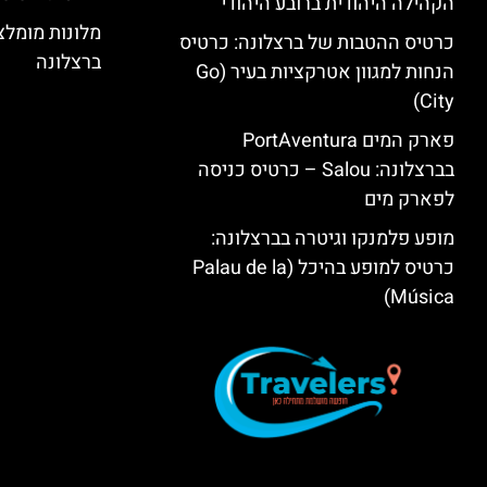
הקהילה היהודית ברובע היהודי
מלונות מומל
כרטיס ההטבות של ברצלונה: כרטיס
ברצלונה
הנחות למגוון אטרקציות בעיר (Go
City)
פארק המים PortAventura
בברצלונה: Salou – כרטיס כניסה
לפארק מים
מופע פלמנקו וגיטרה בברצלונה:
כרטיס למופע בהיכל (Palau de la
Música)