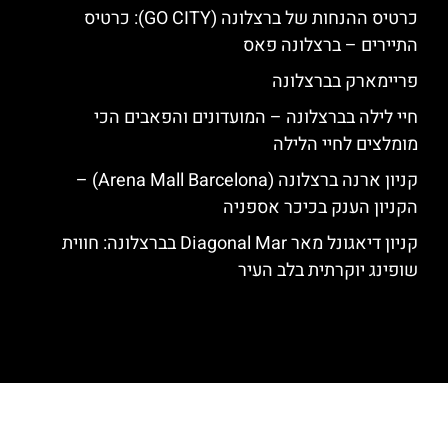
כרטיס ההנחות של ברצלונה (GO CITY): כרטיס
התיירים – ברצלונה פאס
פריימארק בברצלונה
חיי לילה בברצלונה – המועדונים והפאבים הכי
מומלצים לחיי הלילה
קניון ארנה ברצלונה (Arena Mall Barcelona) –
הקניון הענק בכיכר אספניה
קניון דיאגונל מאר Diagonal Mar בברצלונה: חווית
שופינג יוקרתית בלב העיר
האתר הינו אתר המלצות מטיילים לגאודי, ברצלונה והסביבה © כל הזכויות
שמורות לסוכנות TRAVELERS.CO.IL