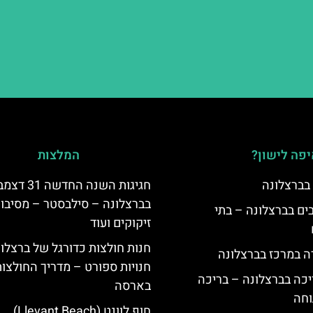
פה לישון?
המלצות
 בברצלונה
חגיגות השנה החדשה 31
בברצלונה – סילבסטר – מסיבות
 5 כוכבים בברצלונה – בתי
זיקוקים ועוד
חנות חולצות כדורגל של ברצלונ
ה במרכז בברצלונה
חנויות ספורט – מדריך החולצו
יכה בברצלונה – בריכה
בארסה
וחה
חוף לוונט (Llevant Beach)