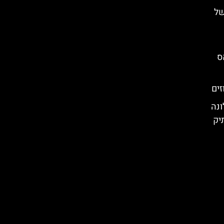
של
אס
זים
ונה
תיק