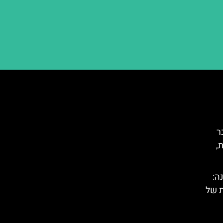
 דצמבר
,
ה:
ת של