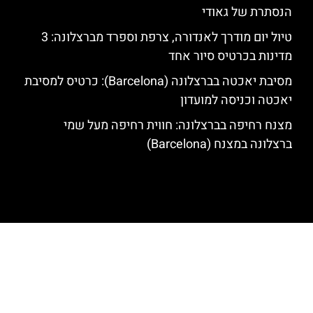
הנסתרת של גאודי
טיול יום מודרך לאנדורה, צרפת וספרד מברצלונה: 3
מדינות בכרטיס סיור אחד
מסיבת יאכטה בברצלונה (Barcelona): כרטיס למסיבת
יאכטה וכניסה למועדון
מצנח רחיפה בברצלונה: חווית רחיפה מעל שמי
ברצלונה במצנח (Barcelona)
האתר הינו אתר המלצות מטיילים לגאודי, ברצלונה והסביבה © כל הזכויות
שמורות לסוכנות TRAVELERS.CO.IL
מדיניות פרטיות