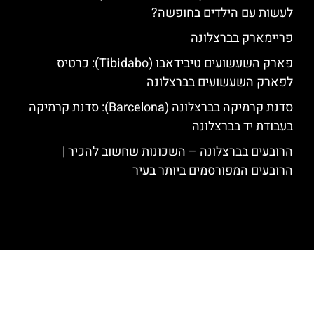
לעשות עם הילדים בחופשה?
פריימארק בברצלונה
פארק השעשועים טיבידאבו (Tibidabo): כרטיס
לפארק השעשועים בברצלונה
סדנת קרמיקה בברצלונה (Barcelona): סדנת קרמיקה
בעבודת יד בברצלונה
הרובעים בברצלונה – השכונות שחשוב להכיר |
הרובעים המפורסמים ביותר בעיר
האתר הינו אתר המלצות מטיילים לגאודי, ברצלונה והסביבה © כל הזכויות
שמורות לסוכנות TRAVELERS.CO.IL