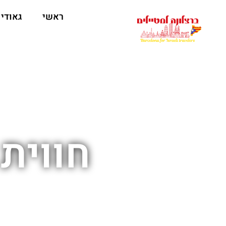
לתוכן
ראשי
גאודי
חווית arça Immersive