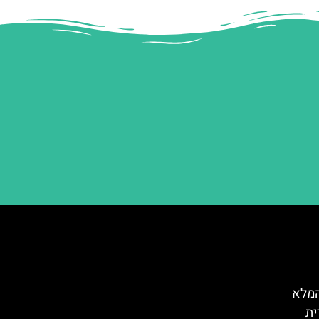
המלא
ית