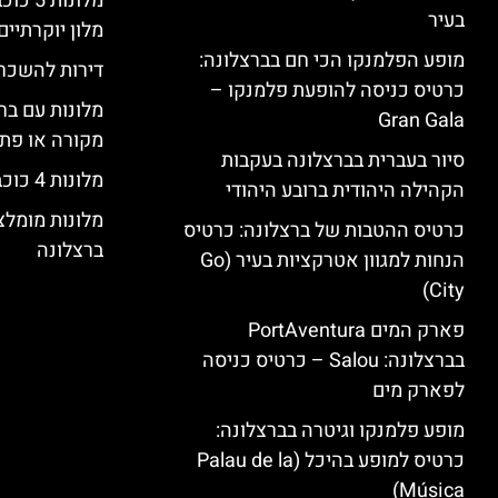
מלונות
בעיר
מלון יוקרתיים
מופע הפלמנקו הכי חם בברצלונה:
דירות להשכר
כרטיס כניסה להופעת פלמנקו –
מלונות עם בר
Gran Gala
מקורה או פת
סיור בעברית בברצלונה בעקבות
מלונות 4 כוכבים בברצלונה
הקהילה היהודית ברובע היהודי
מלונות מומל
כרטיס ההטבות של ברצלונה: כרטיס
ברצלונה
הנחות למגוון אטרקציות בעיר (Go
City)
פארק המים PortAventura
בברצלונה: Salou – כרטיס כניסה
לפארק מים
מופע פלמנקו וגיטרה בברצלונה:
כרטיס למופע בהיכל (Palau de la
Música)