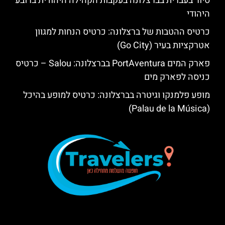
סיור בעברית בברצלונה בעקבות הקהילה היהודית ברובע
היהודי
כרטיס ההטבות של ברצלונה: כרטיס הנחות למגוון
אטרקציות בעיר (Go City)
פארק המים PortAventura בברצלונה: Salou – כרטיס
כניסה לפארק מים
מופע פלמנקו וגיטרה בברצלונה: כרטיס למופע בהיכל
(Palau de la Música)