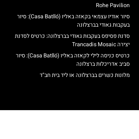
Rohe Pavilion
סיור אודיו עצמאי בקאזה באליו (Casa Batlló): סיור
בעקבות גאודי בברצלונה
סדנת פסיפס בעקבות גאודי בברצלונה: כרטיס לסדנת
יצירה Trancadis Mosaic
כרטיס כניסה לילי לקאזה באליו (Casa Batlló): סיור
סביב אדריכלות ברצלונה
מלונות כשרים בברצלונה או ליד בית חב"ד
האתר הינו אתר המלצות מטיילים לגאודי, ברצלונה והסביבה © כל הזכויות
שמורות לסוכנות TRAVELERS.CO.IL