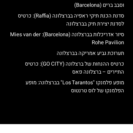
וסבב ברים (Barcelona)
סדנת הכנת תיקי ראפיה בברצלונה (Raffia): כרטיס
לסדנת יצירת תיק בברצלונה
סיור אדריכלות בברצלונה (Barcelona): Mies van der
Rohe Pavilion
תערוכת גביע אמריקה בברצלונה
כרטיס ההנחות של ברצלונה (GO CITY): כרטיס
התיירים – ברצלונה פאס
מופע פלמנקו "Los Tarantos" בברצלונה: מופע
הפלמנקו של לוס טרנטוס
האתר הינו אתר המלצות מטיילים לגאודי, ברצלונה והסביבה © כל הזכויות